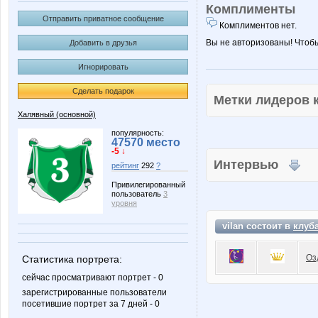
Комплименты
Отправить приватное сообщение
Комплиментов нет.
Вы не авторизованы! Чтоб
Добавить в друзья
Игнорировать
Сделать подарок
Метки лидеров
Халявный (основной)
популярность:
47570 место
-5 ↓
Интервью
рейтинг
292
?
Привилегированный
пользователь
3
уровня
vilan состоит в
клуб
Оз
Статистика портрета:
сейчас просматривают портрет - 0
зарегистрированные пользователи
посетившие портрет за 7 дней - 0